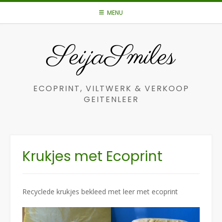
Spring
MENU
naar
inhoud
SeijaSmiles
ECOPRINT, VILTWERK & VERKOOP
GEITENLEER
Krukjes met Ecoprint
Recyclede krukjes bekleed met leer met ecoprint