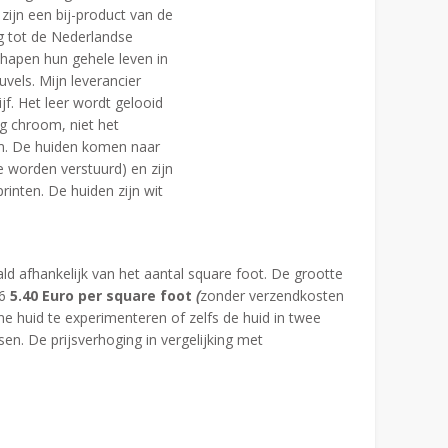
zijn een bij-product van de
ng tot de Nederlandse
chapen hun gehele leven in
uvels. Mijn leverancier
f. Het leer wordt gelooid
g chroom, niet het
m. De huiden komen naar
e worden verstuurd) en zijn
rinten. De huiden zijn wit
d afhankelijk van het aantal square foot. De grootte
26
5.40 Euro per square foot
(
zonder verzendkosten
e huid te experimenteren of zelfs de huid in twee
sen. De prijsverhoging in vergelijking met