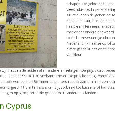
schapen. De gelooide huiden 
vleesindustrie. In tegenstelli
situatie lopen de geiten en s
de vrije natuur, bossen en he
heeft een klein éénmansbedrij
met onder andere driewaardi
toxische zeswaardige chroo
Nederland (ik haal ze op of z
direct geschikt om op te ecop
van kleur.
zijn hebben de huiden allen andere afmetingen. De prijs wordt bepaal
oot. Dat is 0.55 tot 1.30 vierkante meter. De prijs bedraagt vanaf 20
 en ook wat dunner. Beginnende printers raad ik aan om met een klein
itstekend geschikt om te verwerken bijvoorbeeld tot kussens of handtas
chtingen op geimporteerde goederen uit andere EU landen.
in Cyprus