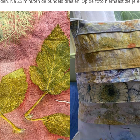
den. Na 25 minuten de bundels draaien. Op de foto hiernaast zie je ec